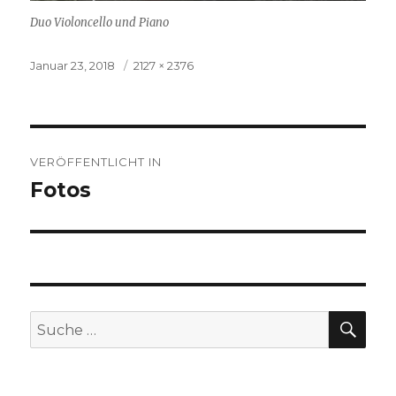
Duo Violoncello und Piano
Veröffentlicht
Januar 23, 2018
Volle
2127 × 2376
am
Größe
Beitragsnavigation
VERÖFFENTLICHT IN
Fotos
SU
Suche
nach: